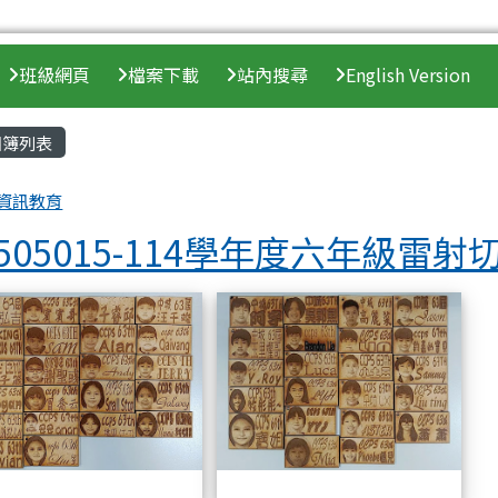
班級網頁
檔案下載
站內搜尋
English Version
內容區域
相簿列表
首頁
資訊教育
1505015-114學年度六年級雷
簿列表
11505015-114學年度六年級雷射切割作
11