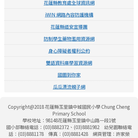
花蓮縣教育處全球資訊網
iWIN 網路內容防護機構
花蓮縣道安宣導團
防制學生藥物濫用資源網
身心障礙者權利公約
雙語資料庫學習資源網
國圖到你家
瓜瓜漂流親子網
頁尾區域內容
Copyright@2018 花蓮縣玉里鎮中城國民小學 Chung Cheng
Primary School
學校地址：98148花蓮縣玉里鎮中山路一段1號
國小部聯絡電話：(03)8882372、(03)8881982 幼兒園聯絡電
話：(03)8881178 傳真：(03)8881428 網頁管理：許家榮