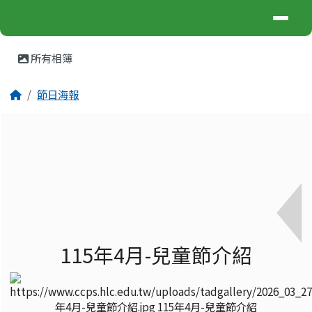
中城國小
導覽列
跳至主內容區
⏸
頁尾區域
主內容區域
所有相簿
回首頁
節日海報
115年4月-兒童節介紹