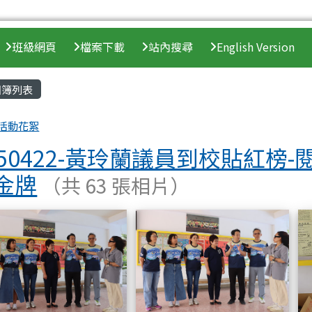
班級網頁
檔案下載
站內搜尋
English Version
內容區域
相簿列表
首頁
活動花絮
150422-黃玲蘭議員到校貼紅榜
金牌
（共 63 張相片）
簿列表
1150422-黃玲蘭議員到校貼紅榜-閱
11