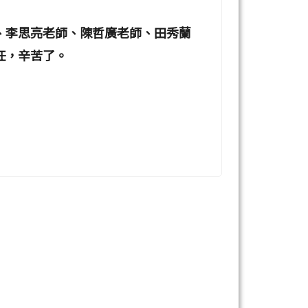
、李思亮老師、陳哲廣老師、田秀蘭
任，辛苦了。
ds/tadnews/image/1130520-113%E5%B9%B4%E7%