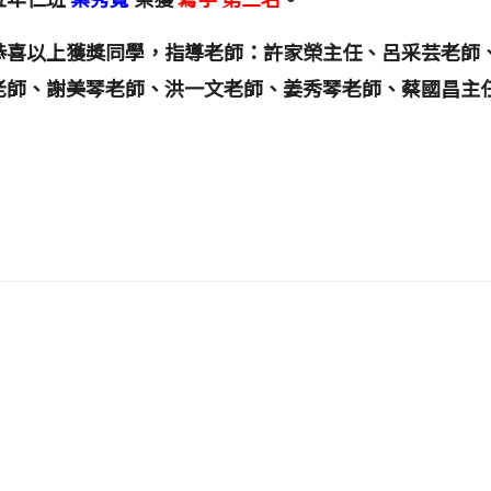
恭喜以上獲獎同學，指導老師：許家榮主任、呂采芸老師
老師、謝美琴老師、洪一文老師、姜秀琴老師、蔡國昌主
ink to https://www.ccps.hlc.edu.tw/uploa