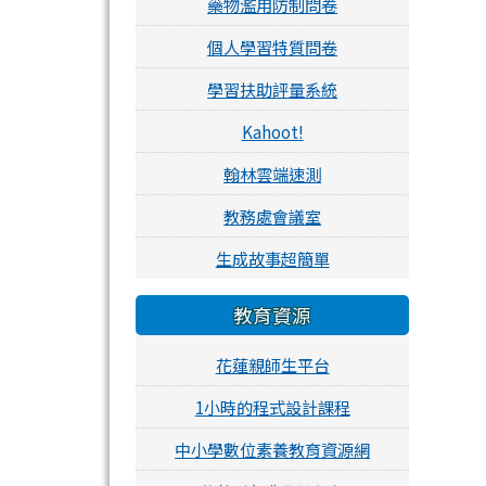
藥物濫用防制問卷
個人學習特質問卷
學習扶助評量系統
Kahoot!
翰林雲端速測
教務處會議室
生成故事超簡單
教育資源
花蓮親師生平台
1小時的程式設計課程
中小學數位素養教育資源網