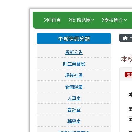
中城國小
跳至主內容區
導覽列
回首頁
fb 粉絲團
學校簡介
頁尾區域
主
左邊區域內容
中城快訊分類
最新公告
本
師生榮譽榜
課後社團
賀
新聞媒體
人事室
會計室
輔導室