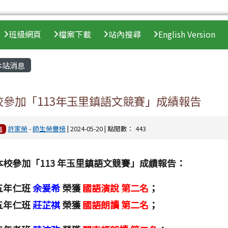
班級網頁
檔案下載
站內搜尋
English Version
內容區域
本站消息
校參加「113年玉里鎮語文競賽」成績報告
許家榮
-
師生榮譽榜
| 2024-05-20 | 點閱數： 443
喜
本校參加「113 年玉里鎮語文競賽」成績報告：
五年仁班
余爰希
榮獲
國語演說 第二名
；
五年仁班
莊芷祺
榮獲
國語朗讀 第二名
；