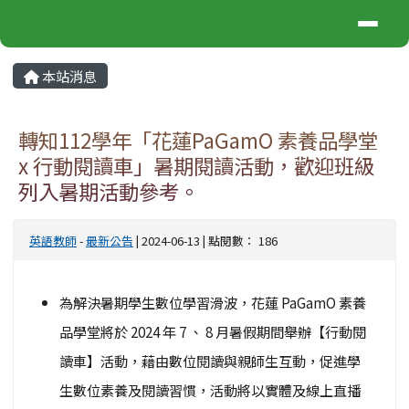
中城國小
導覽列
跳至主內容區
⏸
頁尾區域
主內容區域
本站消息
轉知112學年「花蓮PaGamO 素養品學堂
x 行動閱讀車」暑期閱讀活動，歡迎班級
列入暑期活動參考。
英語教師
-
最新公告
| 2024-06-13 | 點閱數： 186
為解決暑期學生數位學習滑波，花蓮 PaGamO 素養
品學堂將於 2024 年 7 、 8 月暑假期間舉辦【行動閱
讀車】活動，藉由數位閱讀與親師生互動，促進學
生數位素養及閱讀習慣，活動將以實體及線上直播